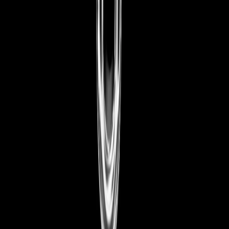
1
Откройте Google Play и скачайте официальный TikTok.
2
Установите VPN (например, из списка в нашем гайде).
3
Подключитесь к серверу в Европе или США.
4
Откройте TikTok — лента обновится, появится кнопка
публикации.
eSIM — альтернатива VPN
Если вы не хотите использовать VPN, можно купить
туристическую eSIM с европейским номером (Airalo, Nomad).
Установите её как дополнительную сим-карту — интернет
будет идти через иностранного оператора, и TikTok откроется