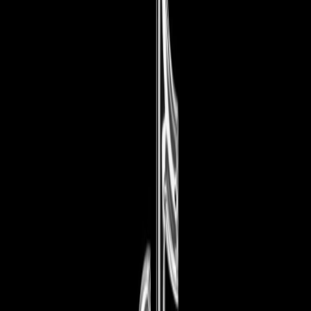
Частые проблемы и их решение
Можно ли скачать официальный
TikTok в России?
Да, официальное приложение TikTok доступно для
скачивания в российских магазинах приложений. Оно не
удалялось и не блокировалось. Однако его функционал для
российских IP-адресов сильно урезан: вы увидите только
старые видео, не сможете выкладывать новые. Чтобы
пользоваться TikTok без ограничений, даже после установки
официального приложения потребуется VPN или смена
региона.
Для iPhone: смена региона Apple ID
1
Удалите старый TikTok (если установлен).